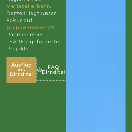
Mariazellerbahn
.
Derzeit liegt unser
Fokus auf
Gruppenreisen
im
Rahmen eines
LEADER-geförderten
Projekts.
Ausflug
FAQ
ins
Dirndltal
Dirndltal