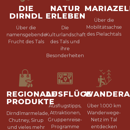
DIE
NATUR
MARIAZE
DIRNDL
ERLEBEN
Über die
Mobilitätsachse
Über die
Die
des Pielachtals
namensgebende
Kulturlandschaft
Frucht des Tals
des Tals und
ihre
Besonderheiten
REGIONALE
AUSFLÜGE
WANDERA
PRODUKTE
Ausflugstipps,
Über 1.000 km
Attraktionen,
Wanderwege-
Dirndlmarmelade,
Gruppenreise-
Netz im Tal
Chutney, Sirup
Programme
entdecken
und vieles mehr